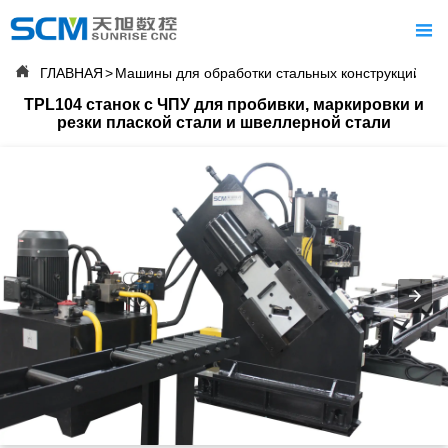


ГЛАВНАЯ
>
Машины для обработки стальных конструкций/мос

ГЛАВНАЯ
TPL104 станок с ЧПУ для пробивки, маркировки и
резки плаской стали и швеллерной стали

О нас

ПРОДУКТЫ

СЕРВИСЫ

НОВОСТИ

ЧЕСТЬ

СВЯЗАТЬСЯ С НАМИ