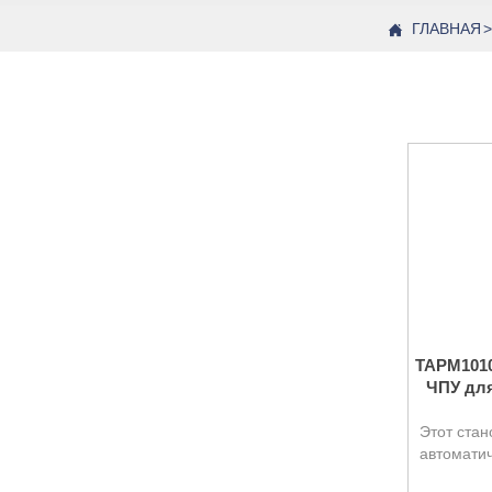
ГЛАВНАЯ
>

TAPM1010
ЧПУ для
Этот стан
автоматич