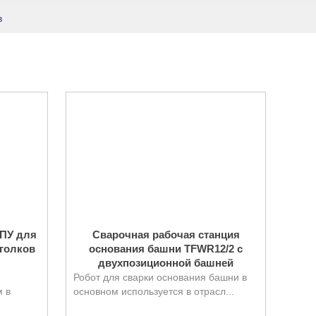
в
ЧПУ для
Сварочная рабочая станция
уголков
основания башни TFWR12/2 с
двухпозиционной башней
Робот для сварки основания башни в
 в
основном используется в отрасл...