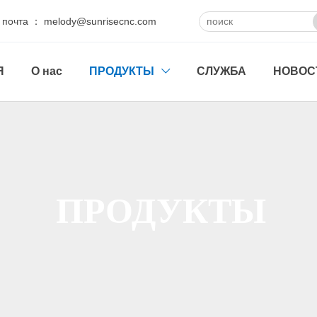
 почта ： melody@sunrisecnc.com
Я
О нас
ПРОДУКТЫ
СЛУЖБА
НОВОС

ПРОДУКТЫ