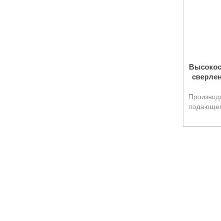
Высокос
сверлен
Производс
подающего