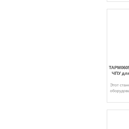
TAPM0605
ЧПУ для
Этот стан
оборудова