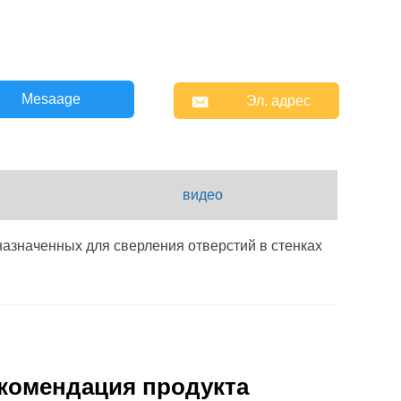

Mesaage
Эл. адрес
видео
назначенных для сверления отверстий в стенках
TBD2010
TBD2515
TBD3030
.
000-2000
1000～2500
1000～3000
к, отредактированные в AutoCAD, напрямую.
400-1000
700～1500
800～3000
комендация продукта