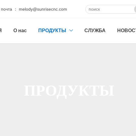
 почта ： melody@sunrisecnc.com
Я
О нас
ПРОДУКТЫ
СЛУЖБА
НОВОС

ПРОДУКТЫ