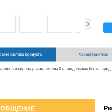
›
рактеристика продукта
Характеристики
у, слева и справа расположены 3 шпиндельных блока, пред
х.
Модель
тся 8 осей ЧПУ, оснащенных высокоточными сервомоторами
Ширина (мм)
1
аммное обеспечение может обрабатывать чертежи заготово
Высота
Ре
ры двутавровых балок
ООБЩЕНИЕ