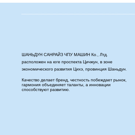
Прод
ШАНЬДУН САНРАЙЗ ЧПУ МАШИН Ко., Лтд.
расположен на юге проспекта Цичжун, в зоне
Вертикал
экономического развития Цихэ, провинция Шаньдун.
Ле
Качество делает бренд, честность побеждает рынок,
гармония объединяет таланты, а инновации
Права
способствуют развитию.