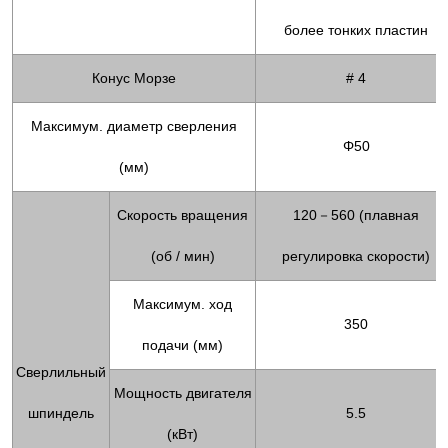
более тонких пластин
Конус Морзе
# 4
Максимум. диаметр сверления
Φ50
(мм)
Скорость вращения
120－560 (плавная
(об / мин)
регулировка скорости)
Максимум. ход
350
подачи (мм)
Сверлильный
Мощность двигателя
шпиндель
5.5
(кВт)