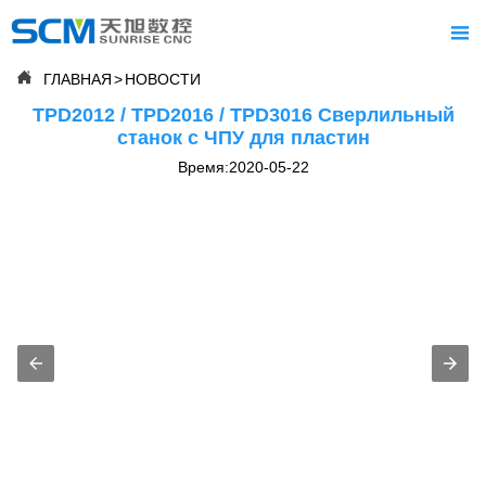


ГЛАВНАЯ
>
НОВОСТИ

ГЛАВНАЯ
TPD2012 / TPD2016 / TPD3016 Сверлильный
станок с ЧПУ для пластин

О нас
Время:2020-05-22

ПРОДУКТЫ

СЕРВИСЫ

НОВОСТИ

ЧЕСТЬ

СВЯЗАТЬСЯ С НАМИ