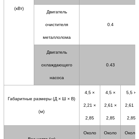
(кВт)
Двигатель
очистителя
0.4
металлолома
Двигатель
охлаждающего
0.43
насоса
4,5 ×
4,5 ×
5,5 ×
Габаритные размеры (Д × Ш × В)
2,21 ×
2,61 ×
2,61 ×
(м)
2,85
2,85
2,85
Около
Около
Около