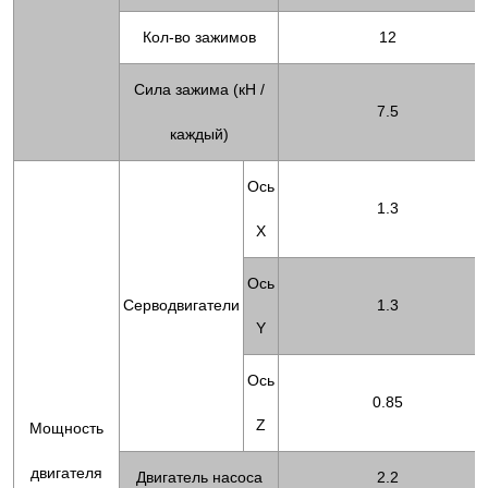
Кол-во зажимов
12
Сила зажима (кН /
7.5
каждый)
Ось
1.3
X
Ось
Серводвигатели
1.3
Y
Ось
0.85
Z
Мощность
двигателя
Двигатель насоса
2.2