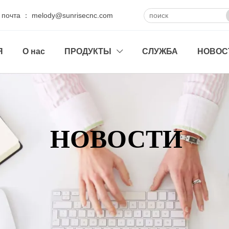
 почта ： melody@sunrisecnc.com
Я
О нас
ПРОДУКТЫ
СЛУЖБА
НОВОС

НОВОСТИ