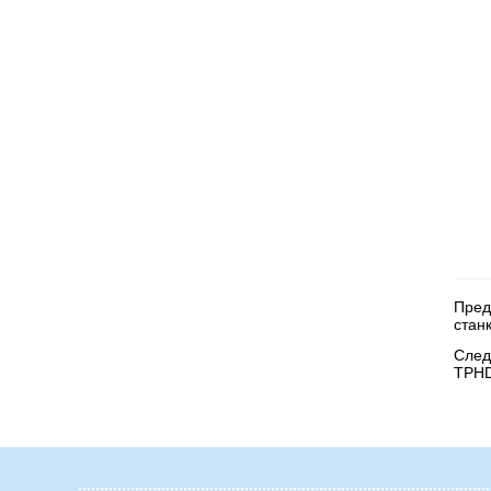
Пред
стан
След
TPHD