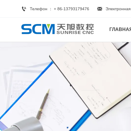


Телефон ： + 86-13793179476
Электронная
ГЛАВНА